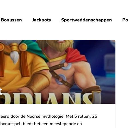
 Bonussen
Jackpots
Sportweddenschappen
Po
t
reerd door de Noorse mythologie. Met 5 rollen, 25
n bonusspel, biedt het een meeslepende en