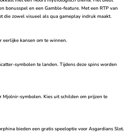
gokkast met een Noors mythologisch thema. Het biedt
een bonusspel en een Gamble-feature. Met een RTP van
t die zowel visueel als qua gameplay indruk maakt.
r eerlijke kansen om te winnen.
Scatter-symbolen te landen. Tijdens deze spins worden
 Mjolnir-symbolen. Kies uit schilden om prijzen te
rphina bieden een gratis speeloptie voor Asgardians Slot.