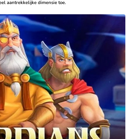
el aantrekkelijke dimensie toe.