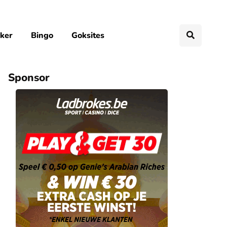
ker
Bingo
Goksites
Sponsor