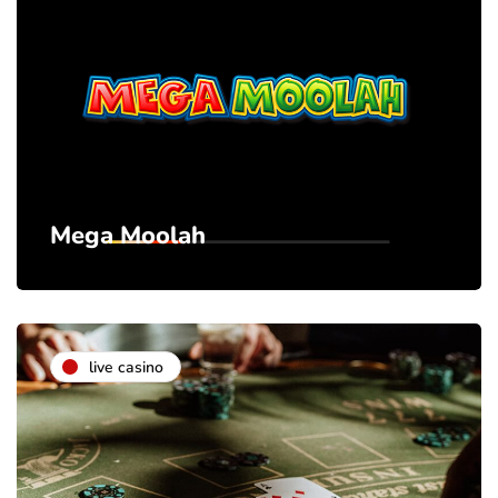
Mega Moolah
live casino