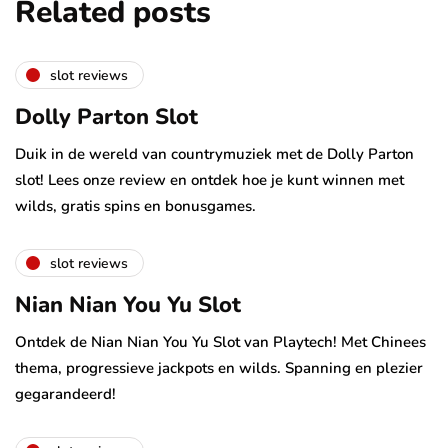
Related posts
slot reviews
Dolly Parton Slot
Duik in de wereld van countrymuziek met de Dolly Parton
slot! Lees onze review en ontdek hoe je kunt winnen met
wilds, gratis spins en bonusgames.
slot reviews
Nian Nian You Yu Slot
Ontdek de Nian Nian You Yu Slot van Playtech! Met Chinees
thema, progressieve jackpots en wilds. Spanning en plezier
gegarandeerd!