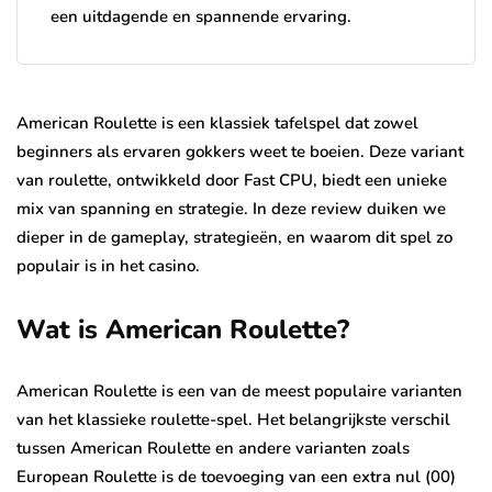
een uitdagende en spannende ervaring.
American Roulette is een klassiek tafelspel dat zowel
beginners als ervaren gokkers weet te boeien. Deze variant
van roulette, ontwikkeld door Fast CPU, biedt een unieke
mix van spanning en strategie. In deze review duiken we
dieper in de gameplay, strategieën, en waarom dit spel zo
populair is in het casino.
Wat is American Roulette?
American Roulette is een van de meest populaire varianten
van het klassieke roulette-spel. Het belangrijkste verschil
tussen American Roulette en andere varianten zoals
European Roulette is de toevoeging van een extra nul (00)