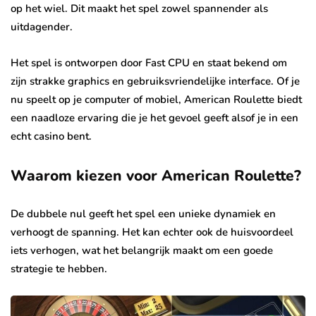
op het wiel. Dit maakt het spel zowel spannender als
uitdagender.
Het spel is ontworpen door Fast CPU en staat bekend om
zijn strakke graphics en gebruiksvriendelijke interface. Of je
nu speelt op je computer of mobiel, American Roulette biedt
een naadloze ervaring die je het gevoel geeft alsof je in een
echt casino bent.
Waarom kiezen voor American Roulette?
De dubbele nul geeft het spel een unieke dynamiek en
verhoogt de spanning. Het kan echter ook de huisvoordeel
iets verhogen, wat het belangrijk maakt om een goede
strategie te hebben.