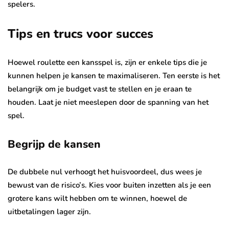
spelers.
Tips en trucs voor succes
Hoewel roulette een kansspel is, zijn er enkele tips die je
kunnen helpen je kansen te maximaliseren. Ten eerste is het
belangrijk om je budget vast te stellen en je eraan te
houden. Laat je niet meeslepen door de spanning van het
spel.
Begrijp de kansen
De dubbele nul verhoogt het huisvoordeel, dus wees je
bewust van de risico’s. Kies voor buiten inzetten als je een
grotere kans wilt hebben om te winnen, hoewel de
uitbetalingen lager zijn.