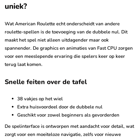
uniek?
Wat American Roulette echt onderscheidt van andere
roulette-spellen is de toevoeging van de dubbele nul. Dit
maakt het spel niet alleen uitdagender maar ook
spannender. De graphics en animaties van Fast CPU zorgen
voor een meeslepende ervaring die spelers keer op keer
terug laat komen.
Snelle feiten over de tafel
38 vakjes op het wiel
Extra huisvoordeel door de dubbele nul
Geschikt voor zowel beginners als gevorderden
De spelinterface is ontworpen met aandacht voor detail, wat
zorgt voor een moeiteloze navigatie, zelfs voor nieuwe