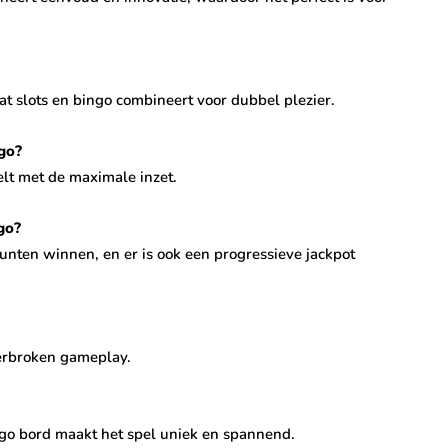
at slots en bingo combineert voor dubbel plezier.
ngo?
lt met de maximale inzet.
go?
unten winnen, en er is ook een progressieve jackpot
derbroken gameplay.
ngo bord maakt het spel uniek en spannend.