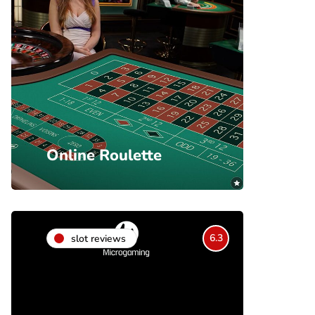
Online Roulette
6.3
slot reviews