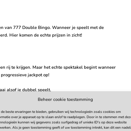
ten van 777 Double Bingo. Wanneer je speelt met de
rd. Hier komen de echte prijzen in zicht!
 rij te krijgen. Maar het echte spektakel begint wanneer
o progressieve jackpot op!
ai alsof je dubbel speelt.
Beheer cookie toestemming
de beste ervaringen te bieden, gebruiken wij technologieën zoals cookies om
ormatie over je apparaat op te slaan en/of te raadplegen. Door in te stemmen met dez
hnologieën kunnen wij gegevens zoals surfgedrag of unieke ID's op deze website
iek als modern. Denk aan traditionele fruitsymbolen zoals
werken. Als je geen toestemming geeft of uw toestemming intrekt, kan dit een nadel
 Jackpot symbool dat fungeert als wild. De uitbetalingen