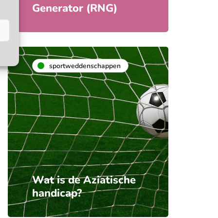
Generator (RNG)
sportweddenschappen
Wat is de Aziatische
handicap?