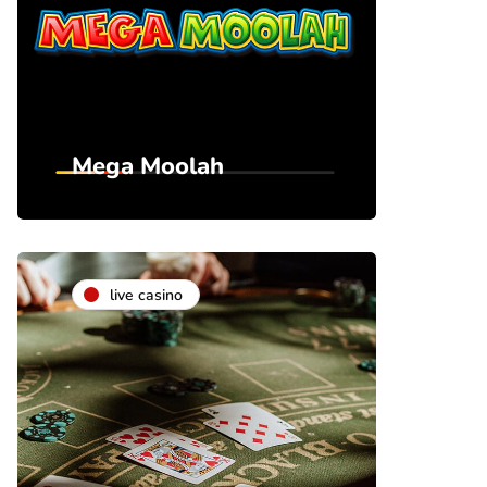
Mega Moolah
live casino