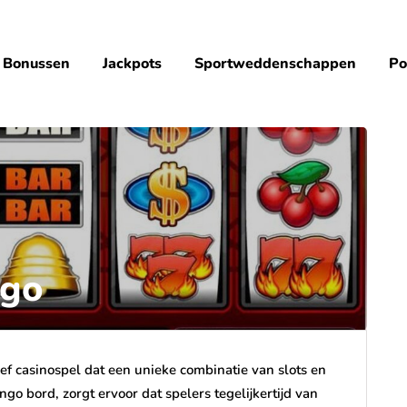
 Bonussen
Jackpots
Sportweddenschappen
Po
ngo
ef casinospel dat een unieke combinatie van slots en
ingo bord, zorgt ervoor dat spelers tegelijkertijd van