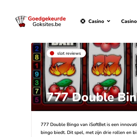
Casino
Casino
slot reviews
777 Double Bi
777 Double Bingo van iSoftBet is een innovati
bingo biedt. Dit spel, met zijn drie rollen en b