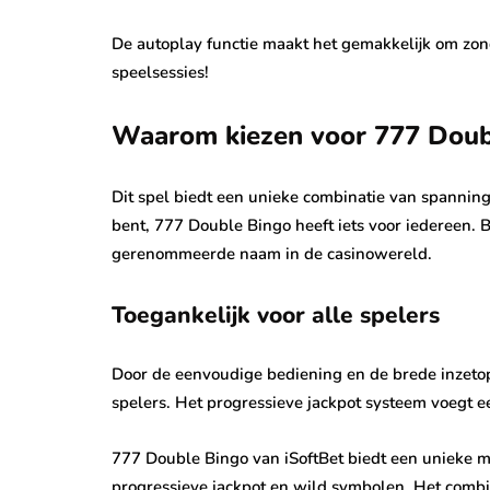
De autoplay functie maakt het gemakkelijk om zon
speelsessies!
Waarom kiezen voor 777 Doub
Dit spel biedt een unieke combinatie van spanning 
bent, 777 Double Bingo heeft iets voor iedereen. 
gerenommeerde naam in de casinowereld.
Toegankelijk voor alle spelers
Door de eenvoudige bediening en de brede inzetopt
spelers. Het progressieve jackpot systeem voegt ee
777 Double Bingo van iSoftBet biedt een unieke m
progressieve jackpot en wild symbolen. Het combin