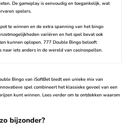
ieten. De gameplay is eenvoudig en toegankelijk, wat
rvaren spelers.
pot te winnen en de extra spanning van het bingo
 inzetmogelijkheden variëren en het spel bevat ook
ten kunnen oplopen. 777 Double Bingo belooft
 naar iets anders in de wereld van casinospellen.
ouble Bingo van iSoftBet biedt een unieke mix van
t innovatieve spel combineert het klassieke gevoel van een
a prijzen kunt winnen. Lees verder om te ontdekken waarom
zo bijzonder?