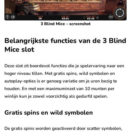
3 Blind Mice – screenshot
Belangrijkste functies van de 3 Blind
Mice slot
Deze slot zit boordevol functies die je spelervaring naar een
hoger niveau tillen. Met gratis spins, wild symbolen en
autoplay-opties is er genoeg variatie om je uren bezig te
houden. En met een maximuminzet van 10 munten per
winlijn kun je zowel voorzichtig als gedurfd spelen.
Gratis spins en wild symbolen
De gratis spins worden geactiveerd door scatter symbolen,