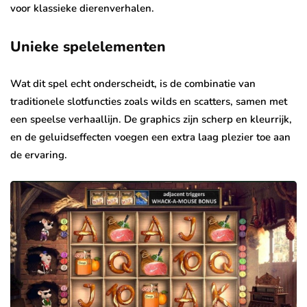
voor klassieke dierenverhalen.
Unieke spelelementen
Wat dit spel echt onderscheidt, is de combinatie van
traditionele slotfuncties zoals wilds en scatters, samen met
een speelse verhaallijn. De graphics zijn scherp en kleurrijk,
en de geluidseffecten voegen een extra laag plezier toe aan
de ervaring.