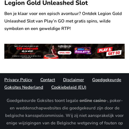
Legion Gold Unleashed Slot
Ben je klaar voor een episch avontuur? Ontdek Legion Gold
Unleashed Slot van Play’n GO met gratis spins, wilde
symbolen en een geweldige RTP!
Privacy Policy
Contact
Disclaimer
Goedgekeurde
Goksites Nederland
Cookiebeleid (EU)
Goedgekeurde Goksites toont legale
online casino
-, poker-
en weddenschapwebsites die goedgekeurd zijn door de
belgische kansspelcommissie. Wij zij niet aansprakelijk voor
enige wijzigingen van de Belgische wetgeving of fouten op