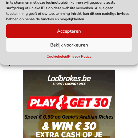
in te stemmen met deze technologieën kunnen wij gegevens zoals
surfgedrag of unieke ID's op deze website verwerken. Als je geen
toestemming geeft of uw toestemming intrekt, kan dit een nadelige invloed
hebben op bepaalde functies en mogelijkheden.
casino
GratisSpins
LeanderGames
slots
Accepteren
Bekijk voorkeuren
Cookiebeleid
Privacy Policy
Sponsor