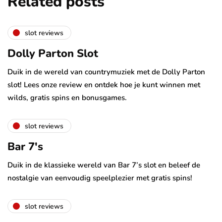
Related posts
slot reviews
Dolly Parton Slot
Duik in de wereld van countrymuziek met de Dolly Parton
slot! Lees onze review en ontdek hoe je kunt winnen met
wilds, gratis spins en bonusgames.
slot reviews
Bar 7's
Duik in de klassieke wereld van Bar 7’s slot en beleef de
nostalgie van eenvoudig speelplezier met gratis spins!
slot reviews