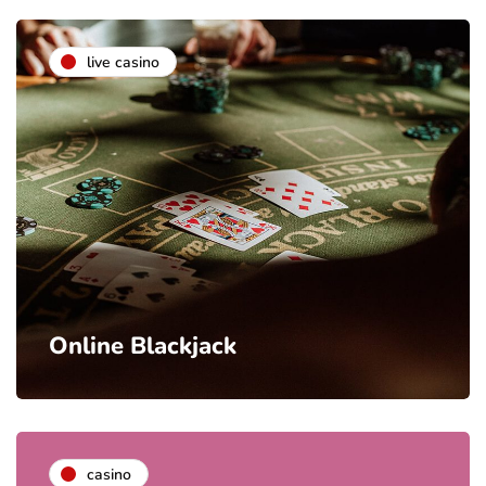
live casino
Online Blackjack
casino