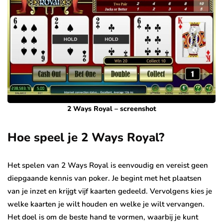
2 Ways Royal – screenshot
Hoe speel je 2 Ways Royal?
Het spelen van 2 Ways Royal is eenvoudig en vereist geen
diepgaande kennis van poker. Je begint met het plaatsen
van je inzet en krijgt vijf kaarten gedeeld. Vervolgens kies je
welke kaarten je wilt houden en welke je wilt vervangen.
Het doel is om de beste hand te vormen, waarbij je kunt