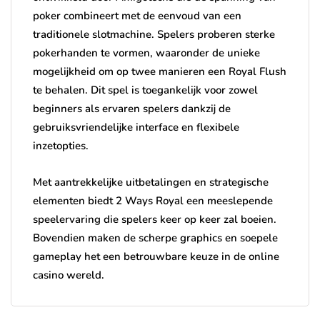
poker combineert met de eenvoud van een
traditionele slotmachine. Spelers proberen sterke
pokerhanden te vormen, waaronder de unieke
mogelijkheid om op twee manieren een Royal Flush
te behalen. Dit spel is toegankelijk voor zowel
beginners als ervaren spelers dankzij de
gebruiksvriendelijke interface en flexibele
inzetopties.
Met aantrekkelijke uitbetalingen en strategische
elementen biedt 2 Ways Royal een meeslepende
speelervaring die spelers keer op keer zal boeien.
Bovendien maken de scherpe graphics en soepele
gameplay het een betrouwbare keuze in de online
casino wereld.