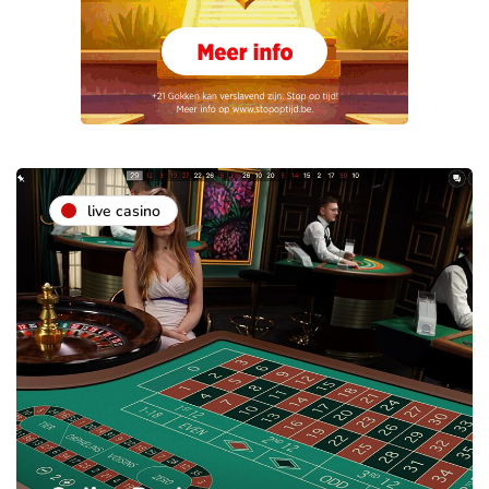
live casino