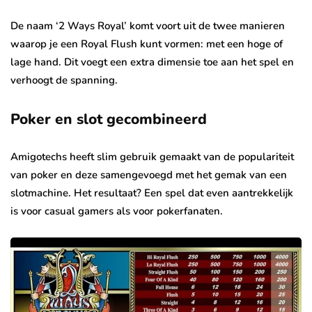
De naam ‘2 Ways Royal’ komt voort uit de twee manieren
waarop je een Royal Flush kunt vormen: met een hoge of
lage hand. Dit voegt een extra dimensie toe aan het spel en
verhoogt de spanning.
Poker en slot gecombineerd
Amigotechs heeft slim gebruik gemaakt van de populariteit
van poker en deze samengevoegd met het gemak van een
slotmachine. Het resultaat? Een spel dat even aantrekkelijk
is voor casual gamers als voor pokerfanaten.