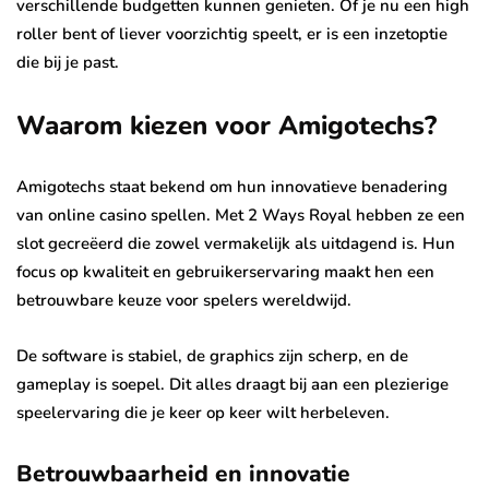
verschillende budgetten kunnen genieten. Of je nu een high
roller bent of liever voorzichtig speelt, er is een inzetoptie
die bij je past.
Waarom kiezen voor Amigotechs?
Amigotechs staat bekend om hun innovatieve benadering
van online casino spellen. Met 2 Ways Royal hebben ze een
slot gecreëerd die zowel vermakelijk als uitdagend is. Hun
focus op kwaliteit en gebruikerservaring maakt hen een
betrouwbare keuze voor spelers wereldwijd.
De software is stabiel, de graphics zijn scherp, en de
gameplay is soepel. Dit alles draagt bij aan een plezierige
speelervaring die je keer op keer wilt herbeleven.
Betrouwbaarheid en innovatie