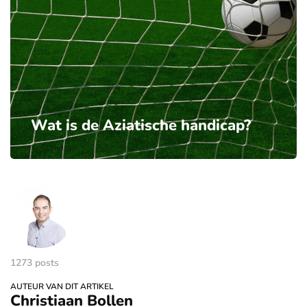
Wat is de Aziatische handicap?
1273 posts
AUTEUR VAN DIT ARTIKEL
Christiaan Bollen