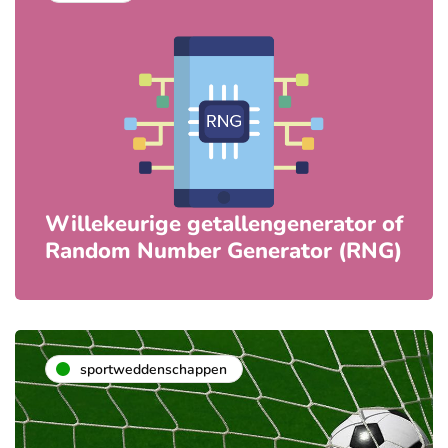
Willekeurige getallengenerator of
Random Number Generator (RNG)
sportweddenschappen