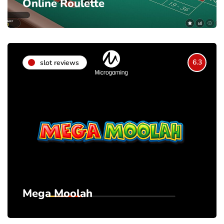
Online Roulette
6.3
slot reviews
Mega Moolah