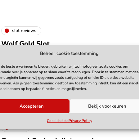
slot reviews
Wolf Gold Slot
Beheer cookie toestemming
Lees onze uitgebreide review van Wolf Gold, een
spannende slot van Pragmatic Play met jackpots, gratis
de beste ervaringen te bieden, gebruiken wij technologieën zoals cookies om
spins en natuurthema!
ormatie over je apparaat op te slaan en/of te raadplegen. Door in te stemmen met dez
hnologieën kunnen wij gegevens zoals surfgedrag of unieke ID's op deze website
werken. Als je geen toestemming geeft of uw toestemming intrekt, kan dit een nadel
Lees meer
loed hebben op bepaalde functies en mogelijkheden.
Accepteren
Bekijk voorkeuren
Cookiebeleid
Privacy Policy
casino