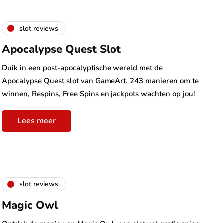
slot reviews
Apocalypse Quest Slot
Duik in een post-apocalyptische wereld met de
Apocalypse Quest slot van GameArt. 243 manieren om te
winnen, Respins, Free Spins en jackpots wachten op jou!
Lees meer
slot reviews
Magic Owl