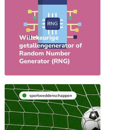
Willekeurige
getallengenerator of
Random Number
Generator (RNG)
sportweddenschappen