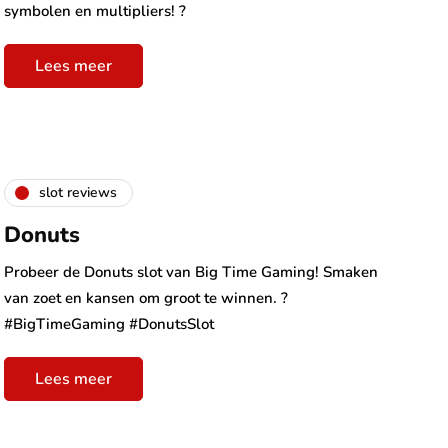
symbolen en multipliers! ?
Lees meer
slot reviews
Donuts
Probeer de Donuts slot van Big Time Gaming! Smaken
van zoet en kansen om groot te winnen. ?
#BigTimeGaming #DonutsSlot
Lees meer