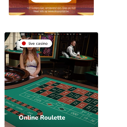
live casino
Online Roulette