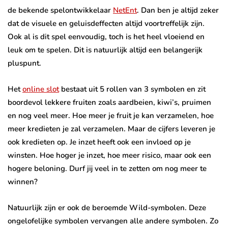
de bekende spelontwikkelaar
NetEnt
. Dan ben je altijd zeker
dat de visuele en geluisdeffecten altijd voortreffelijk zijn.
Ook al is dit spel eenvoudig, toch is het heel vloeiend en
leuk om te spelen. Dit is natuurlijk altijd een belangerijk
pluspunt.
Het
online slot
bestaat uit 5 rollen van 3 symbolen en zit
boordevol lekkere fruiten zoals aardbeien, kiwi’s, pruimen
en nog veel meer. Hoe meer je fruit je kan verzamelen, hoe
meer kredieten je zal verzamelen. Maar de cijfers leveren je
ook kredieten op. Je inzet heeft ook een invloed op je
winsten. Hoe hoger je inzet, hoe meer risico, maar ook een
hogere beloning. Durf jij veel in te zetten om nog meer te
winnen?
Natuurlijk zijn er ook de beroemde Wild-symbolen. Deze
ongelofelijke symbolen vervangen alle andere symbolen. Zo