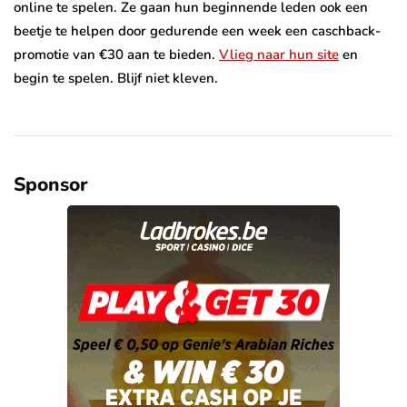
online te spelen. Ze gaan hun beginnende leden ook een
beetje te helpen door gedurende een week een caschback-
promotie van €30 aan te bieden.
Vlieg naar hun site
en
begin te spelen. Blijf niet kleven.
Sponsor