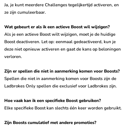
Ja, je kunt meerdere Challenges tegelijkertijd activeren, en
ze zijn cumuleerbaar.
Wat gebeurt er als ik een actieve Boost wil wijzigen?
Als je een actieve Boost wilt wijzigen, moet je de huidige
Boost deactiveren. Let op: eenmaal gedeactiveerd, kun je
deze niet opnieuw activeren en gaat de kans op beloningen
verloren.
Zijn er spellen die niet in aanmerking komen voor Boosts?
Spellen die niet in aanmerking komen voor Boosts zijn de
Ladbrokes Only spellen die exclusief voor Ladbrokes zijn.
Hoe vaak kan ik een specifieke Boost gebruiken?
Elke specifieke Boost kan slechts één keer worden gebruikt.
Zijn Boosts cumulatief met andere promoties?