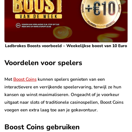
Ladbrokes Boosts voorbeeld – Weekelijkse boost van 10 Euro
Voordelen voor spelers
Met
Boost Coins
kunnen spelers genieten van een
interactievere en verrijkende speelervaring, terwijl ze hun
kansen op winst maximaliseren. Ongeacht of je voorkeur
uitgaat naar slots of traditionele casinospellen, Boost Coins
voegen een extra laag toe aan je gokavontuur.
Boost Coins gebruiken