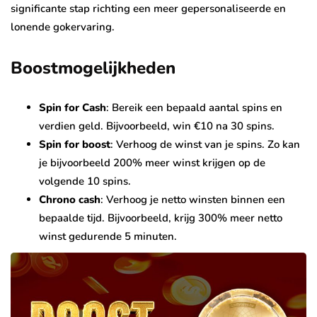
significante stap richting een meer gepersonaliseerde en
lonende gokervaring.
Boostmogelijkheden
Spin for Cash
: Bereik een bepaald aantal spins en
verdien geld. Bijvoorbeeld, win €10 na 30 spins.
Spin for boost
: Verhoog de winst van je spins. Zo kan
je bijvoorbeeld 200% meer winst krijgen op de
volgende 10 spins.
Chrono cash
: Verhoog je netto winsten binnen een
bepaalde tijd. Bijvoorbeeld, krijg 300% meer netto
winst gedurende 5 minuten.