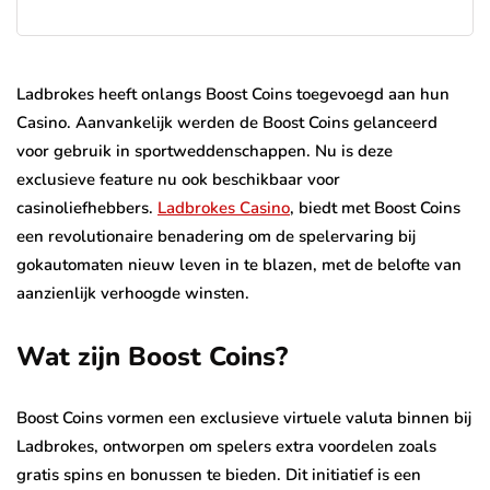
Ladbrokes heeft onlangs Boost Coins toegevoegd aan hun
Casino. Aanvankelijk werden de Boost Coins gelanceerd
voor gebruik in sportweddenschappen. Nu is deze
exclusieve feature nu ook beschikbaar voor
casinoliefhebbers.
Ladbrokes Casino
, biedt met Boost Coins
een revolutionaire benadering om de spelervaring bij
gokautomaten nieuw leven in te blazen, met de belofte van
aanzienlijk verhoogde winsten.
Wat zijn Boost Coins?
Boost Coins vormen een exclusieve virtuele valuta binnen bij
Ladbrokes, ontworpen om spelers extra voordelen zoals
gratis spins en bonussen te bieden. Dit initiatief is een