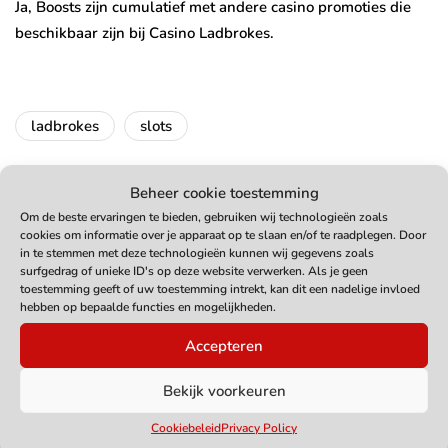
Ja, Boosts zijn cumulatief met andere casino promoties die
beschikbaar zijn bij Casino Ladbrokes.
ladbrokes
slots
Beheer cookie toestemming
Om de beste ervaringen te bieden, gebruiken wij technologieën zoals
cookies om informatie over je apparaat op te slaan en/of te raadplegen. Door
Sponsor
in te stemmen met deze technologieën kunnen wij gegevens zoals
surfgedrag of unieke ID's op deze website verwerken. Als je geen
toestemming geeft of uw toestemming intrekt, kan dit een nadelige invloed
hebben op bepaalde functies en mogelijkheden.
Accepteren
Bekijk voorkeuren
Cookiebeleid
Privacy Policy