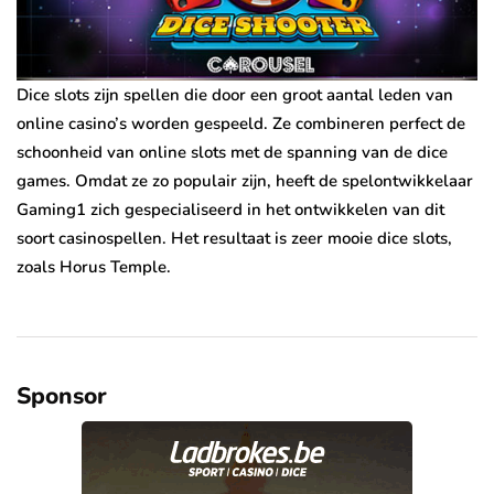
Dice slots zijn spellen die door een groot aantal leden van
online casino’s worden gespeeld. Ze combineren perfect de
schoonheid van online slots met de spanning van de dice
games. Omdat ze zo populair zijn, heeft de spelontwikkelaar
Gaming1 zich gespecialiseerd in het ontwikkelen van dit
soort casinospellen. Het resultaat is zeer mooie dice slots,
zoals Horus Temple.
Sponsor