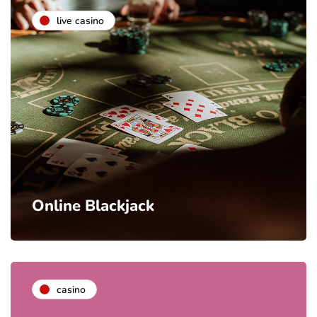
live casino
Online Blackjack
casino