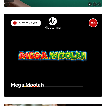
6.3
slot reviews
Mega Moolah