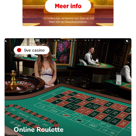
live casino
Online Roulette