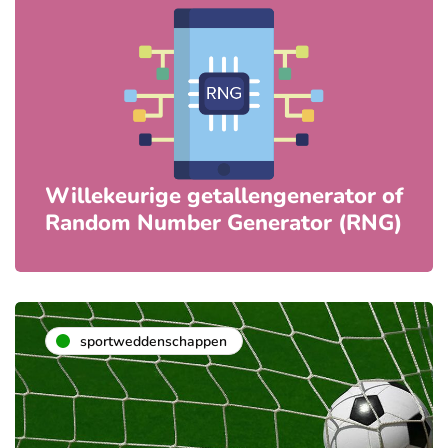
Willekeurige getallengenerator of
Random Number Generator (RNG)
sportweddenschappen