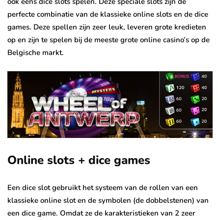
ook eens dice slots spelen. Deze speciale slots zijn de
perfecte combinatie van de klassieke online slots en de dice
games. Deze spellen zijn zeer leuk, leveren grote kredieten
op en zijn te spelen bij de meeste grote online casino’s op de
Belgische markt.
Online slots + dice games
Een dice slot gebruikt het systeem van de rollen van een
klassieke online slot en de symbolen (de dobbelstenen) van
een dice game. Omdat ze de karakteristieken van 2 zeer