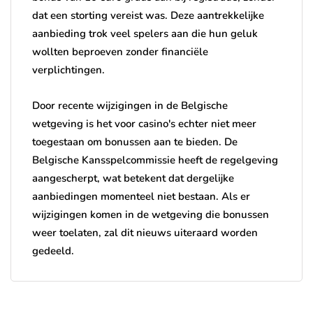
dat een storting vereist was. Deze aantrekkelijke
aanbieding trok veel spelers aan die hun geluk
wollten beproeven zonder financiële
verplichtingen.
Door recente wijzigingen in de Belgische
wetgeving is het voor casino's echter niet meer
toegestaan om bonussen aan te bieden. De
Belgische Kansspelcommissie heeft de regelgeving
aangescherpt, wat betekent dat dergelijke
aanbiedingen momenteel niet bestaan. Als er
wijzigingen komen in de wetgeving die bonussen
weer toelaten, zal dit nieuws uiteraard worden
gedeeld.