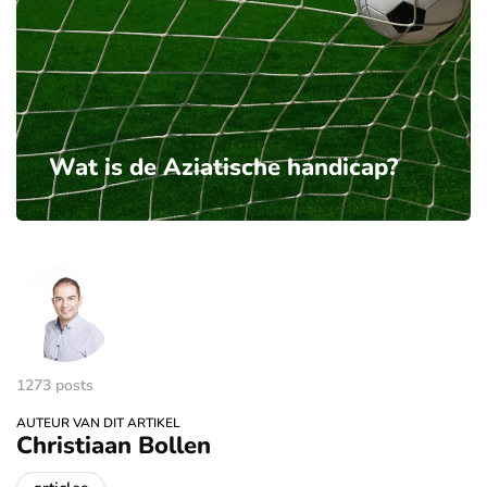
Wat is de Aziatische handicap?
1273 posts
AUTEUR VAN DIT ARTIKEL
Christiaan Bollen