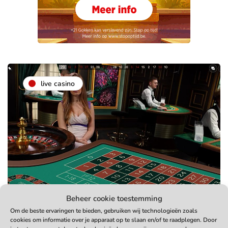
live casino
Beheer cookie toestemming
Om de beste ervaringen te bieden, gebruiken wij technologieën zoals
Online Roulette
cookies om informatie over je apparaat op te slaan en/of te raadplegen. Door