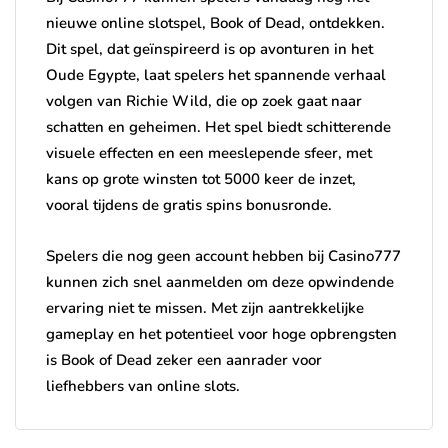
nieuwe online slotspel, Book of Dead, ontdekken.
Dit spel, dat geïnspireerd is op avonturen in het
Oude Egypte, laat spelers het spannende verhaal
volgen van Richie Wild, die op zoek gaat naar
schatten en geheimen. Het spel biedt schitterende
visuele effecten en een meeslepende sfeer, met
kans op grote winsten tot 5000 keer de inzet,
vooral tijdens de gratis spins bonusronde.
Spelers die nog geen account hebben bij Casino777
kunnen zich snel aanmelden om deze opwindende
ervaring niet te missen. Met zijn aantrekkelijke
gameplay en het potentieel voor hoge opbrengsten
is Book of Dead zeker een aanrader voor
liefhebbers van online slots.