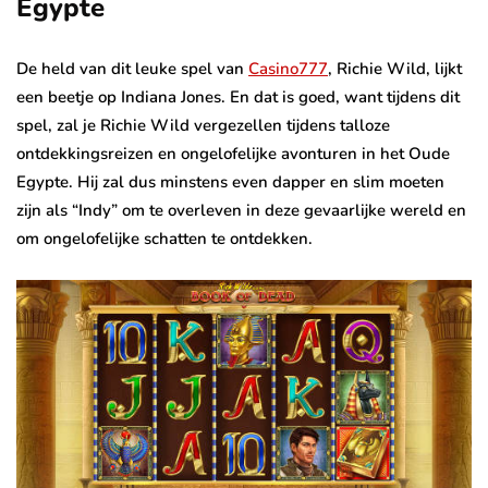
Egypte
De held van dit leuke spel van
Casino777
, Richie Wild, lijkt
een beetje op Indiana Jones. En dat is goed, want tijdens dit
spel, zal je Richie Wild vergezellen tijdens talloze
ontdekkingsreizen en ongelofelijke avonturen in het Oude
Egypte. Hij zal dus minstens even dapper en slim moeten
zijn als “Indy” om te overleven in deze gevaarlijke wereld en
om ongelofelijke schatten te ontdekken.