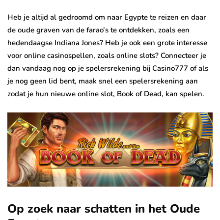
Heb je altijd al gedroomd om naar Egypte te reizen en daar
de oude graven van de farao’s te ontdekken, zoals een
hedendaagse Indiana Jones? Heb je ook een grote interesse
voor online casinospellen, zoals online slots? Connecteer je
dan vandaag nog op je spelersrekening bij Casino777 of als
je nog geen lid bent, maak snel een spelersrekening aan
zodat je hun nieuwe online slot, Book of Dead, kan spelen.
Op zoek naar schatten in het Oude