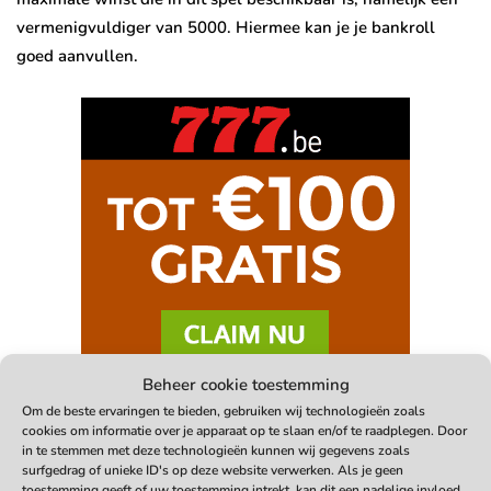
vermenigvuldiger van 5000. Hiermee kan je je bankroll
goed aanvullen.
Beheer cookie toestemming
Wil je een nieuw spel uitproberen waar je misschien grote
Om de beste ervaringen te bieden, gebruiken wij technologieën zoals
winsten kan winnen? Dan moet je bij het online casino
cookies om informatie over je apparaat op te slaan en/of te raadplegen. Door
Casino777 zijn. Ze hebben daar onlangs een nieuw
online
in te stemmen met deze technologieën kunnen wij gegevens zoals
slot
aan hun aanbod toegevoegd, Book of Dead. Als je een
surfgedrag of unieke ID's op deze website verwerken. Als je geen
toestemming geeft of uw toestemming intrekt, kan dit een nadelige invloed