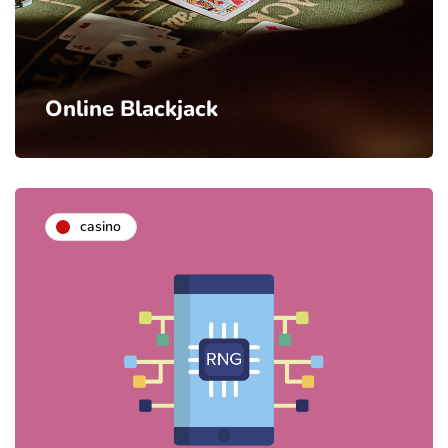
Online Blackjack
casino