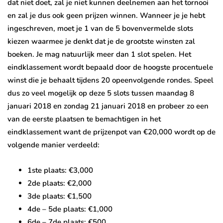
dat niet doet, zal je niet kunnen deelnemen aan het tornooi
en zal je dus ook geen prijzen winnen. Wanneer je je hebt
ingeschreven, moet je 1 van de 5 bovenvermelde slots
kiezen waarmee je denkt dat je de grootste winsten zal
boeken. Je mag natuurlijk meer dan 1 slot spelen. Het
eindklassement wordt bepaald door de hoogste procentuele
winst die je behaalt tijdens 20 opeenvolgende rondes. Speel
dus zo veel mogelijk op deze 5 slots tussen maandag 8
januari 2018 en zondag 21 januari 2018 en probeer zo een
van de eerste plaatsen te bemachtigen in het
eindklassement want de prijzenpot van €20,000 wordt op de
volgende manier verdeeld:
1ste plaats: €3,000
2de plaats: €2,000
3de plaats: €1,500
4de – 5de plaats: €1,000
6de – 7de plaats: €500