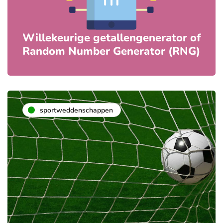
Willekeurige getallengenerator of
Random Number Generator (RNG)
sportweddenschappen