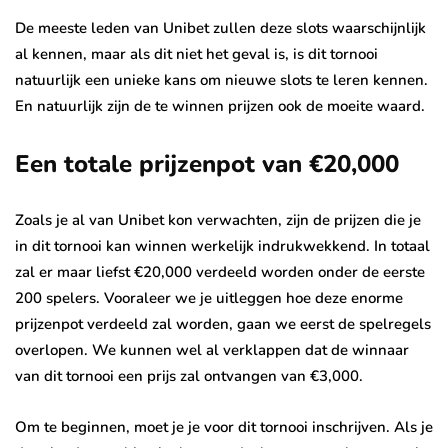
De meeste leden van Unibet zullen deze slots waarschijnlijk
al kennen, maar als dit niet het geval is, is dit tornooi
natuurlijk een unieke kans om nieuwe slots te leren kennen.
En natuurlijk zijn de te winnen prijzen ook de moeite waard.
Een totale prijzenpot van €20,000
Zoals je al van Unibet kon verwachten, zijn de prijzen die je
in dit tornooi kan winnen werkelijk indrukwekkend. In totaal
zal er maar liefst €20,000 verdeeld worden onder de eerste
200 spelers. Vooraleer we je uitleggen hoe deze enorme
prijzenpot verdeeld zal worden, gaan we eerst de spelregels
overlopen. We kunnen wel al verklappen dat de winnaar
van dit tornooi een prijs zal ontvangen van €3,000.
Om te beginnen, moet je je voor dit tornooi inschrijven. Als je