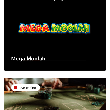
Mega Moolah
live casino