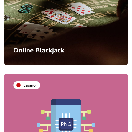
Online Blackjack
casino