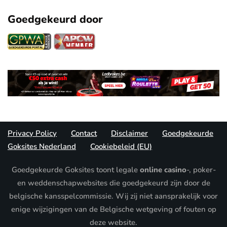
Goedgekeurd door
Privacy Policy
Contact
Disclaimer
Goedgekeurde
Goksites Nederland
Cookiebeleid (EU)
Goedgekeurde Goksites toont legale
online casino
-, poker-
en weddenschapwebsites die goedgekeurd zijn door de
belgische kansspelcommissie. Wij zij niet aansprakelijk voor
enige wijzigingen van de Belgische wetgeving of fouten op
deze website.