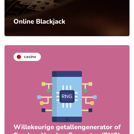
Online Blackjack
casino
Willekeurige getallengenerator of