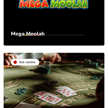
Mega Moolah
live casino