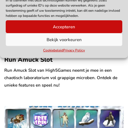
in te stemmen met deze technologieën kunnen wij gegevens zoals
surfgedrag of unieke ID's op deze website verwerken. Als je geen
toestemming geeft of uw toestemming intrekt, kan dit een nadelige invloed
hebben op bepaalde functies en mogelijkheden.
Accepteren
Bekijk voorkeuren
slot reviews
Cookiebeleid
Privacy Policy
Run Amuck Slot
Run Amuck Slot van High5Games neemt je mee in een
chaotisch laboratorium vol grappige microben. Ontdek de
unieke features en speel nu!