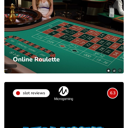
Online Roulette
6.3
slot reviews