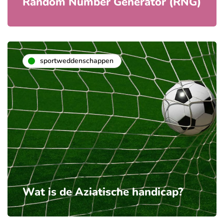
Random Number Generator (RNG)
sportweddenschappen
Wat is de Aziatische handicap?