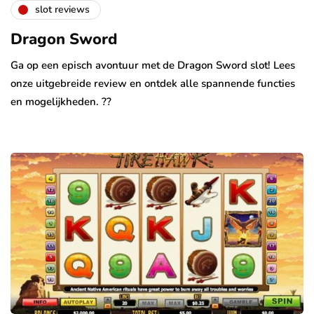
slot reviews
Dragon Sword
Ga op een episch avontuur met de Dragon Sword slot! Lees
onze uitgebreide review en ontdek alle spannende functies
en mogelijkheden. ??