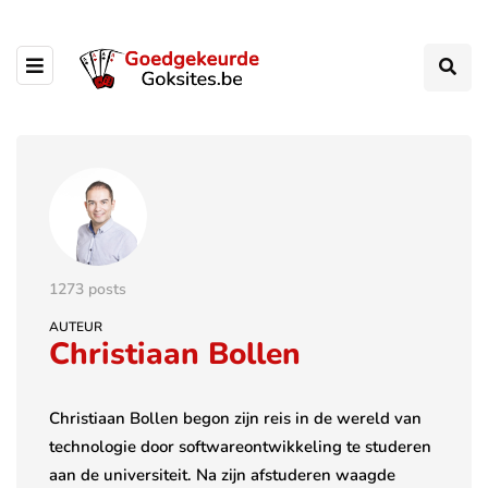
1273 posts
AUTEUR
Christiaan Bollen
Christiaan Bollen begon zijn reis in de wereld van
technologie door softwareontwikkeling te studeren
aan de universiteit. Na zijn afstuderen waagde