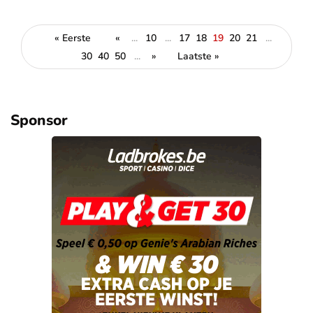
« Eerste
«
...
10
...
17
18
19
20
21
...
30
40
50
...
»
Laatste »
Sponsor