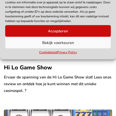
cookies om informatie over je apparaat op te slaan en/of te raadplegen. Door
in te stemmen met deze technologieën kunnen wij gegevens zoals
surfgedrag of unieke ID's op deze website verwerken. Als je geen
toestemming geeft of uw toestemming intrekt, kan dit een nadelige invloed
hebben op bepaalde functies en mogelijkheden.
Accepteren
Bekijk voorkeuren
Cookiebeleid
Privacy Policy
slot reviews
Hi Lo Game Show
Ervaar de spanning van de Hi Lo Game Show slot! Lees onze
review en ontdek hoe je kunt winnen met dit unieke
casinospel. ?