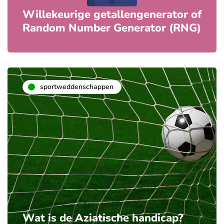
Willekeurige getallengenerator of
Random Number Generator (RNG)
sportweddenschappen
Wat is de Aziatische handicap?