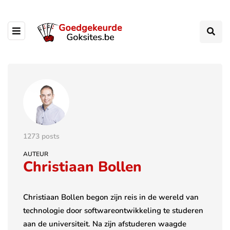
1273 posts
AUTEUR
Christiaan Bollen
Christiaan Bollen begon zijn reis in de wereld van
technologie door softwareontwikkeling te studeren
aan de universiteit. Na zijn afstuderen waagde