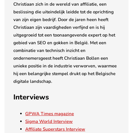
Christiaan zich in de wereld van affiliatie, een
beslissing die uiteindelijk leidde tot de oprichting
van zijn eigen bedrijf. Door de jaren heen heeft
Christiaan zijn vaardigheden verfijnd en is hij
uitgegroeid tot een toonaangevende expert op het
gebied van SEO en gokken in België. Met een
combinatie van technisch inzicht en
ondernemersgeest heeft Christiaan Bollen een
unieke positie in de industrie verworven, waarmee
hij een belangrijke stempel drukt op het Belgische
digitale landschap.
Interviews
GPWA Times magazine
Sigma World Interview
Affiliate Superstars Interview