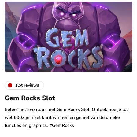
slot reviews
Gem Rocks Slot
Beleef het avontuur met Gem Rocks Slot! Ontdek hoe je tot
wel 600x je inzet kunt winnen en geniet van de unieke
functies en graphics. #GemRocks