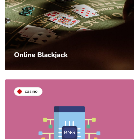
Online Blackjack
casino