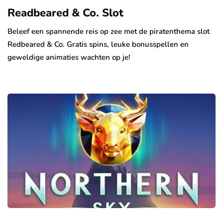
Readbeared & Co. Slot
Beleef een spannende reis op zee met de piratenthema slot
Redbeared & Co. Gratis spins, leuke bonusspellen en
geweldige animaties wachten op je!