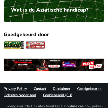
Wat is de Aziatische handicap?
Goedgekeurd door
Privacy Policy
Contact
Disclaimer
Goedgekeurde
Goksites Nederland
Cookiebeleid (EU)
Goedgekeurde Goksites toont legale
online casino
-, poker-