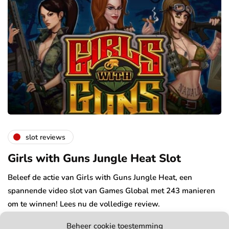
slot reviews
Girls with Guns Jungle Heat Slot
Beleef de actie van Girls with Guns Jungle Heat, een
spannende video slot van Games Global met 243 manieren
om te winnen! Lees nu de volledige review.
Beheer cookie toestemming