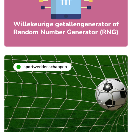
Willekeurige getallengenerator of
Random Number Generator (RNG)
sportweddenschappen