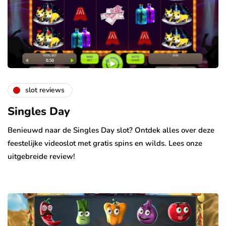
slot reviews
Singles Day
Benieuwd naar de Singles Day slot? Ontdek alles over deze
feestelijke videoslot met gratis spins en wilds. Lees onze
uitgebreide review!