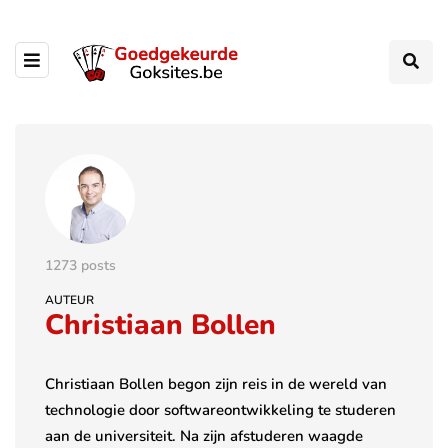
1273 posts
AUTEUR
Christiaan Bollen
Christiaan Bollen begon zijn reis in de wereld van
technologie door softwareontwikkeling te studeren
aan de universiteit. Na zijn afstuderen waagde