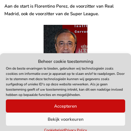
Aan de start is Florentino Perez, de voorzitter van Real
Madrid, ook de voorzitter van de Super League.
Beheer cookie toestemming
Om de beste ervaringen te bieden, gebruiken wij technologieën zoals
cookies om informatie over je apparaat op te slaan en/of te raadplegen. Door
in te stemmen met deze technologieën kunnen wij gegevens zoals
surfgedrag of unieke ID's op deze website verwerken. Als je geen
toestemming geeft of uw toestemming intrekt, kan dit een nadelige invloed
Super League Kalender
hebben op bepaalde functies en mogelijkheden.
Accepteren
De Super League competitie start in Augustus met 2
Bekijk voorkeuren
groepen van 10 voetbalploegen. Elke team speelt twee
wedstrijden tegen elkaar en de 3 beste plaatsen zich voor de
Cookiebeleid
Privacy Policy